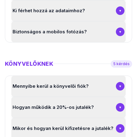
Ki férhet hozzá az adataimhoz?
▾
Biztonságos a mobilos fotózás?
▾
KÖNYVELŐKNEK
5
kérdés
Mennyibe kerül a könyvelői fiók?
▾
Hogyan működik a 20%-os jutalék?
▾
Mikor és hogyan kerül kifizetésre a jutalék?
▾