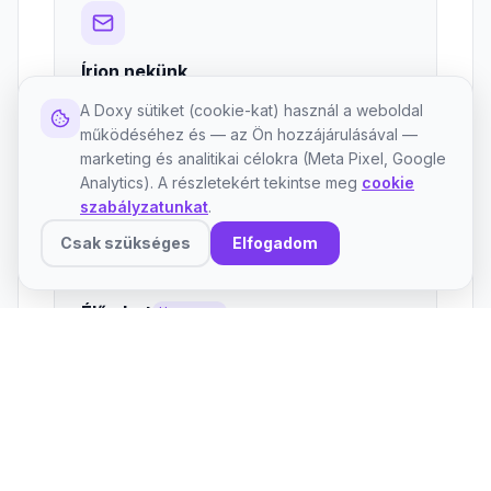
Írjon nekünk
support@doxy.hu
A Doxy sütiket (cookie-kat) használ a weboldal
működéséhez és — az Ön hozzájárulásával —
Email küldése
marketing és analitikai célokra (Meta Pixel, Google
Analytics). A részletekért tekintse meg
cookie
szabályzatunkat
.
Csak szükséges
Elfogadom
Élő chat
Hamarosan
Vállalati és Prémium csomagban lesz elérhető