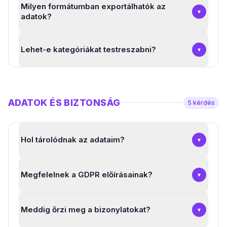
Milyen formátumban exportálhatók az
▾
adatok?
Lehet-e kategóriákat testreszabni?
▾
ADATOK ÉS BIZTONSÁG
5
kérdés
Hol tárolódnak az adataim?
▾
Megfelelnek a GDPR előírásainak?
▾
Meddig őrzi meg a bizonylatokat?
▾